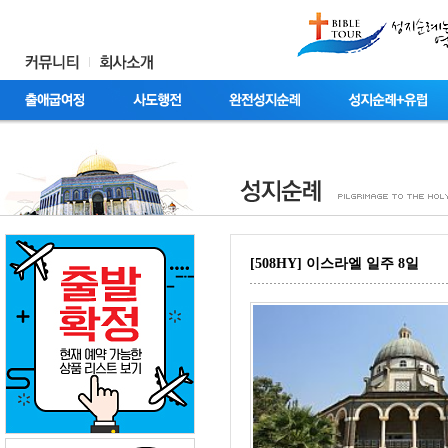
[508HY] 이스라엘 일주 8일