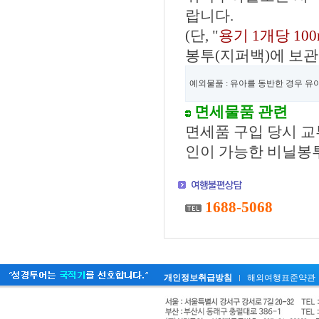
개인정보취급방침
해외여행표준약관