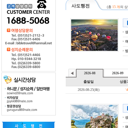
사도행전
(총
15 개
의 